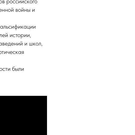
ов российского
енной войны и
фальсификации
лей истории,
аведений и школ,
иотическая
ости были