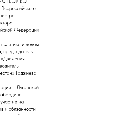
ор ФГБОУ ВО
р Всероссийского
инистра
ектора
сийской Федерации
 политике и делам
, председатель
и «Движения
водитель
гестан» Гаджиева
рации – Луганской
Кабардино-
 участие на
в и обязанности