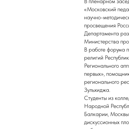
В пленарном засе
«Московский педаг
научно-методичес
просвещения Росс
Департамента раз
Министерства про
В работе форума п
религий Республи
Регионального ап
первых», помощни
регионального ре
Зульхиджа.
Студенты из колл
Народной Республ
Балкарии, Москвы 
дискуссионных пл