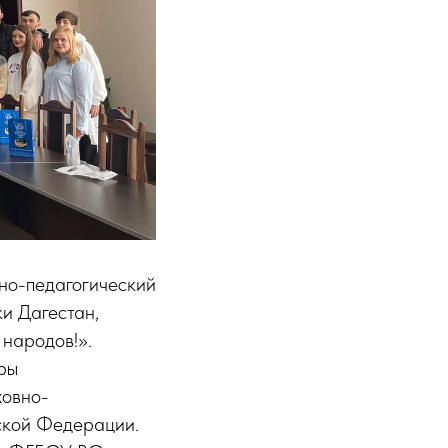
но-педагогический
и Дагестан,
 народов!».
ры
ховно-
йской Федерации.