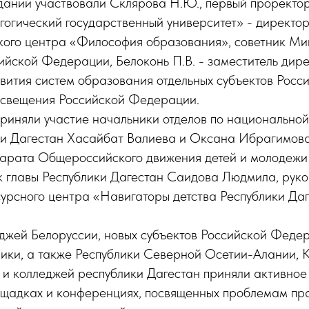
дании участвовали Склярова Н.Ю., первый прорект
огический государственный университет» - директо
кого центра «Философия образования», советник М
ийской Федерации, Белоконь П.В. - заместитель дир
вития систем образования отдельных субъектов Рос
свещения Российской Федерации.
риняли участие начальники отделов по национальной
ки Дагестан Хасайбат Валиева и Оксана Ибрагимова
парата Общероссийского движения детей и молодеж
к главы Республики Дагестан Саидова Людмила, руко
сурсного центра «Навигаторы детства Республики Да
еджей Белоруссии, новых субъектов Российской Феде
ики, а также Республики Северной Осетии-Алании, 
и колледжей республики Дагестан приняли активное
ощадках и конференциях, посвященных проблемам пра