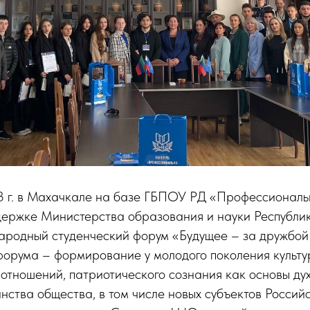
23 г. в Махачкале на базе ГБПОУ РД «Профессиональ
держке Министерства образования и науки Республик
ародный студенческий форум «Будущее – за дружбой
форума – формирование у молодого поколения культу
отношений, патриотического сознания как основы ду
нства общества, в том числе новых субъектов Росси