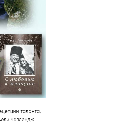
ецепции таланта,
вели челлендж