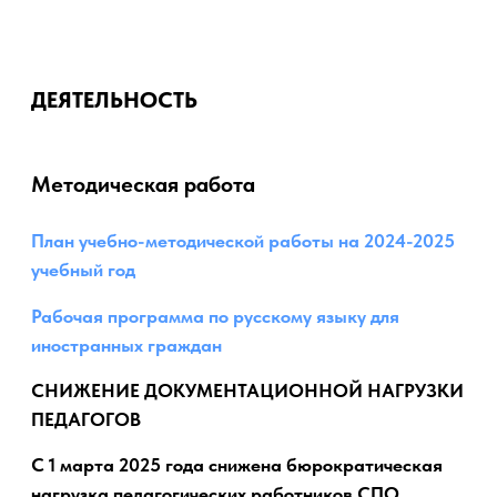
ПРОФЕССИОНАЛЬНО-ПЕДАГОГИЧЕСКИЙ
КОЛЛЕДЖ
ДЕЯТЕЛЬНОСТЬ
Методическая работа
План учебно-методической работы на 2024-2025
учебный год
Рабочая программа по русскому языку для
иностранных граждан
СНИЖЕНИЕ ДОКУМЕНТАЦИОННОЙ НАГРУЗКИ
ПЕДАГОГОВ
С 1 марта 2025 года снижена бюрократическая
нагрузка педагогических работников СПО
Приказ Минпросвещения России от 6 ноября
2024 г. N 779 Об утверждении перечня
документов, подготовка которых
осуществляется педагогическими работниками
при реализации ООПОП СПО