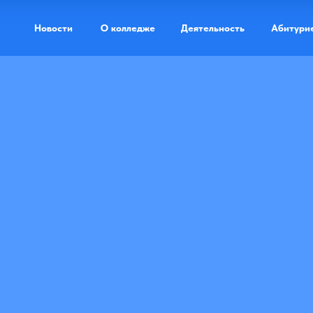
Новости
О колледже
Деятельность
Абитури
Доступная ср