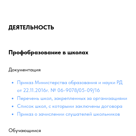
ПРОФЕССИОНАЛЬНО-ПЕДАГОГИЧЕСКИЙ
КОЛЛЕДЖ
ДЕЯТЕЛЬНОСТЬ
Профобразование в школах
Документация
Приказ Министерства образования и науки РД
от 22.11.2016г. № 06-9078/05-09/16
Перечень школ, закрепленных за организациями
Список школ, с которыми заключены договора
Приказ о зачислении слушателей школьников
Обучающимся
Рабочая программа по профессиональному
обучению рабочей профессии "Оператор ЭВМ"
учащихся 10-11 кл. общеобразовательных
учреждений:
Методические указания по профессиональному
обучению рабочей профессии "Оператор ЭВМ"