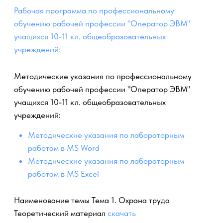
учащихся 10-11 кл. общеобразовательных
учреждений:
Методические указания по лабораторным
работам в MS Word
Методические указания по лабораторным
работам в MS Excel
Наименование темы Тема 1. Охрана труда
Теоретический материал
скачать
Проверочные тесты
скачать
Тема 2. Основы законодательства. Этика
профессиональной деятельности
Теоретический материал
скачать
Проверочные тесты
скачать
Тема 3. Основы рыночной экономики
Теоретический материал
скачать
Проверочные тесты
скачать
Тема 4. Аппаратное обеспечение ЭВМ
Теоретический материал
скачать
Проверочные тесты
скачать
Тема 5. Программное обеспечение ЭВМ
Теоретический материал
скачать
Проверочные тесты
скачать