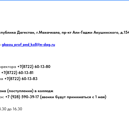
спублика Дагестан, г.Махачкала, пр-кт Али-Гаджи Акушинского, д.15
а
gbpou_prof_ped_koll@e-dag.ru
иректора
+7(8722) 60-13-80
я
+7(8722) 60-13-81
ия
+7(8722) 60-13-83
ма (поступления) в колледж
он:
+7 (928) 590-39-17 (звонки будут приниматься с 1 мая)
8.30 до 16.30