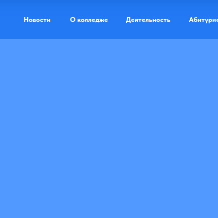
Новости
О колледже
Деятельность
Абитури
Доступная ср