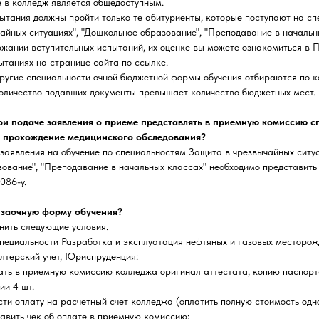
 в колледж является общедоступным.
ытания должны пройти только те абитуриенты, которые поступают на сп
айных ситуациях", "Дошкольное образование", "Преподавание в начальн
жании вступительных испытаний, их оценке вы можете ознакомиться в 
ытаниях на странице сайта по ссылке.
ругие специальности очной бюджетной формы обучения отбираются по к
количество подавших документы превышает количество бюджетных мест.
и подаче заявления о приеме представлять в приемную комиссию сп
прохождение медицинского обследования?
 заявления на обучение по специальностям Защита в чрезвычайных ситуа
ование", "Преподавание в начальных классах" необходимо представит
086-у.
 заочную форму обучения?
нить следующие условия.
пециальности Разработка и эксплуатация нефтяных и газовых месторож
лтерский учет, Юриспруденция:
дать в приемную комиссию колледжа оригинал аттестата, копию паспорт
и 4 шт.
ести оплату на расчетный счет колледжа (оплатить полную стоимость одн
тавить чек об оплате в приемную комиссию;