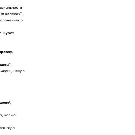
ециальности
ых классах".
Положениях о
онкурсу
равку,
циях",
ь медицинскую
дений,
а, копию
ого года