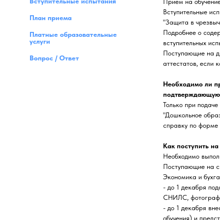
Вступительные испытания
Прием на обучение
Вступительные исп
План приема
"Защита в чрезвыч
Подробнее о содер
Платные образовательные
услуги
вступительных исп
Поступающие на д
Вопрос / Ответ
аттестатов, если 
Необходимо ли пр
подтверждающую 
Только при подаче
"Дошкольное образ
справку по форме 
Как поступить на
Необходимо выпол
Поступающие на с
Экономика и бухга
- до 1 декабря по
СНИЛС, фотографи
- до 1 декабря вн
обучения) и предс