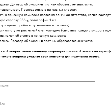
леджем Договор об оказании платных образовательных услуг.
пециальность Преподавание в начальных классах:
дать в приемную комиссию колледжа оригинал аттестата, копию паспорт
ую справку 086-у, фотографии 4 шт.
ату и время пройти вступительные испытания;
ести оплату на расчетный счет колледжа (оплатить полную стоимость одн
тавить чек об оплате в приемную комиссию;
леджем Договор об оказании платных образовательных услуг.
 свой вопрос ответственному секретарю приемной комиссии через 
В тексте вопроса укажите свои контакты для получения ответа.