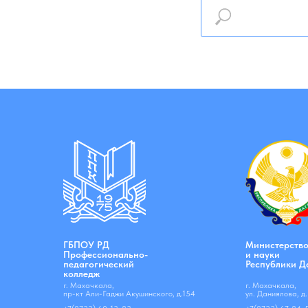
ГБПОУ РД
Министерство
Профессионально-
и науки
педагогический
Республики Д
колледж
г. Махачкала,
г. Махачкала,
пр-кт Али-Гаджи Акушинского, д.154
ул. Даниялова, д.