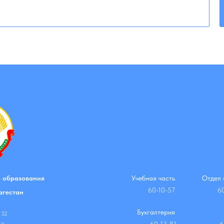
 образования
Учебная часть
Отдел 
60-10-57
6
агестан
Бухгалтерия
 32