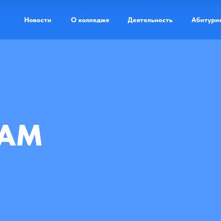
Новости
О колледже
Деятельность
Абитури
Доступная ср
ТАМ