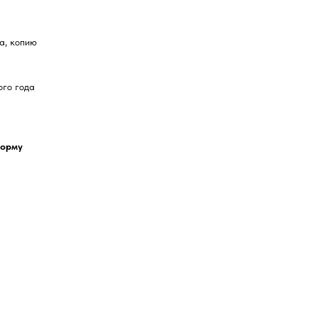
а, копию
ого года
форму