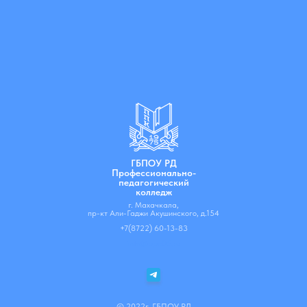
ГБПОУ РД
Профессионально-
педагогический
колледж
г. Махачкала,
пр-кт Али-Гаджи Акушинского, д.154
+7(8722) 60-13-83
info@ppc05.ru
© 2022г. ГБПОУ РД