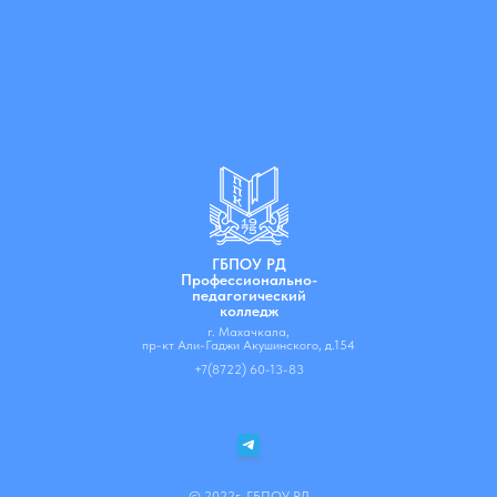
ГБПОУ РД
Профессионально-
педагогический
колледж
г. Махачкала,
пр-кт Али-Гаджи Акушинского, д.154
+7(8722) 60-13-83
info@ppc05.ru
© 2022г. ГБПОУ РД