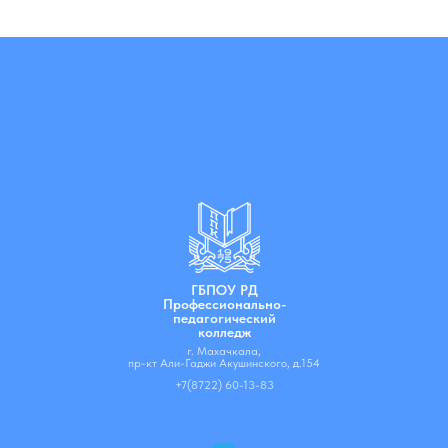
ГБПОУ РД
Профессионально-
педагогический
колледж
г. Махачкала,
пр-кт Али-Гаджи Акушинского, д.154
+7(8722) 60-13-83
info@ppc05.ru