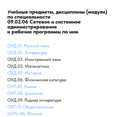
ПРОФЕССИОНАЛЬНО-ПЕДАГОГИЧЕСКИЙ
Учебные предметы, дисциплины (модули)
КОЛЛЕДЖ
по специальности
09.02.06 Сетевое и системное
администрирование
и рабочие программы по ним
ОУД.01. Русский язык
ОУД.02. Литература
ОУД.03. Иностранный язык
ОУД.05. Математика
ОУД.05. История
ОУД.06. Физическая культура
ОУП.07. Химия
ОУП.08. Биология
ОУД.09. Родная литература
ОУП.10 Обществознние
ОУПп.06. Физика
ОУПп.05. Информатика
УД.01. Введение в специальность
ОГСЭ.01. Основы философии
ОГСЭ.02. История
ОГСЭ.03. Иностранный язык в профессиональной
деятельности
ОГСЭ.04. Физическая культура