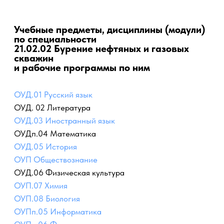
ПРОФЕССИОНАЛЬНО-ПЕДАГОГИЧЕСКИЙ
КОЛЛЕДЖ
Учебные предметы, дисциплины (модули)
по специальности
21.02.02 Бурение нефтяных и газовых
скважин
и рабочие программы по ним
ОУД.01 Русский язык
ОУД. 02 Литература
ОУД.03 Иностранный язык
ОУДп.04 Математика
ОУД.05 История
ОУП Обществознание
ОУД.06 Физическая культура
ОУП.07 Химия
ОУП.08 Биология
ОУПп.05 Информатика
ОУПп.06 Физика
ОУД.11 Родная литература
ОУПд.01 Социализация личности в современном
обществе
ОГСЭ.01. Основы философии
ОГСЭ.02. История
ОГСЭ.03. Иностранный язык