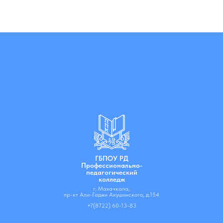
ГБПОУ РД
Профессионально-
педагогический
колледж
г. Махачкала,
пр-кт Али-Гаджи Акушинского, д.154
+7(8722) 60-13-83
info@ppc05.ru