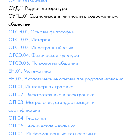
ОГСЭ.04. Физическая культура
ОГСЭ.05. Психология общения
ЕН.01. Математика
ЕН.02. Экологические основы природопользования
ОП.01. Инженерная графика
ОП.02. Электротехника и электроника
ОП.03. Метрология, стандартизация и
сертификация
ОП.04. Геология
ОП.05. Техническая механика
ОП.06. Информационные технологии в
профессиональной деятельности
ОП.07. Основы экономики
ОП.08. Правовые основы профессиональной
деятельности
ОП.09. Охрана труда
ОП.10. Безопасность жизнедеятельности
ОП.12 Материаловедение
ОП.13 Основы нефтегазопромыслового дела
ОП.14 Эксплуатация нефтегазовых и газовых
скважин
ПМ.01. Проведение буровых работ в соответствии с
технологическим регламентом
УП.01 Учебная практика