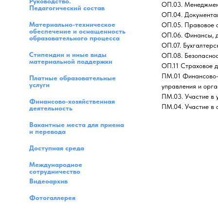
Руководство.
ОП.03. Менеджме
Педагогический состав
ОП.04. Документа
Материально-техническое
ОП.05. Правовое 
обеспечение и оснащенность
ОП.06. Финансы, 
образовательного процесса
ОП.07. Бухгалтерс
Стипендии и иные виды
ОП.08. Безопаснос
материальной поддержки
ОП.11 Страховое 
ПМ.01 Финансово-
Платные образовательные
услуги
управления и орг
ПМ.03. Участие в
Финансово-хозяйственная
ПМ.04. Участие в 
деятельность
Вакантные места для приема
и перевода
Доступная среда
Международное
сотрудничество
Видеоархив
Фотогаллерея