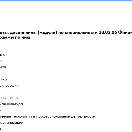
ты, дисциплины (модули) по специальности 38.02.06 Фина
граммы по ним
зык
ра
ика
а
тика
философии
нный язык
кая культура
а
онные технологии в профессиональной деятельности
 организации
а