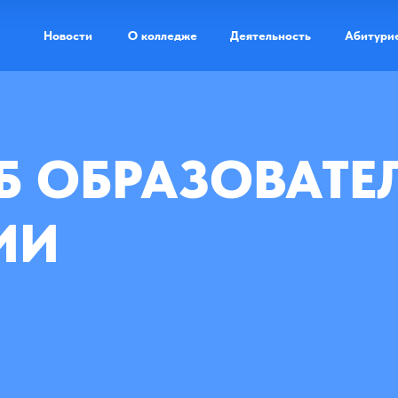
Новости
О колледже
Деятельность
Абитури
Б ОБРАЗОВАТ
Доступная ср
ИИ