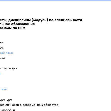
ты, дисциплины (модули) по специальности
ольное образование
граммы по ним
зык
ра
ный язык
ика
я культура
я
тика
тература
ция личности в современном обществе
философии