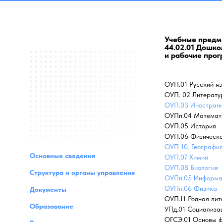
Учебные предме
44.02.01 Дошк
и рабочие про
ОУП.01 Русский я
ОУП. 02 Литерату
ОУП.03 Иностран
ОУПп.04 Математ
ОУП.05 История
ОУП.06 Физическа
ОУП 10. Географи
Основные сведения
ОУП.07 Химия
ОУП.08 Биология
Структура и органы управления
ОУПп.05 Информа
ОУПп.06 Физика
Документы
ОУП.11 Родная ли
Образование
УПд.01 Социализа
ОГСЭ.01 Основы 