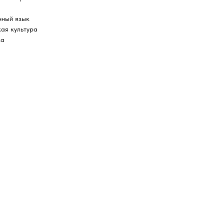
нный язык
ая культура
ка