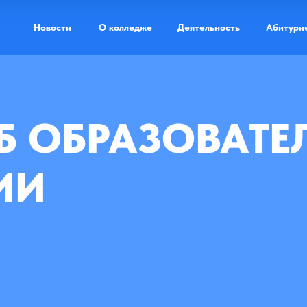
Новости
О колледже
Деятельность
Абитури
Б ОБРАЗОВАТ
Доступная ср
ИИ